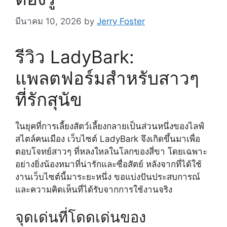
มีนาคม 10, 2026
by
Jerry Foster
รีวิว LadyBark:
แพลตฟอร์มสำหรับสาวๆ
ที่รักสุนัข
ในยุคที่การเลี้ยงสัตว์เลี้ยงกลายเป็นส่วนหนึ่งของไลฟ์
สไตล์คนเมือง เว็บไซต์ LadyBark จึงเกิดขึ้นมาเพื่อ
ตอบโจทย์สาวๆ ที่หลงใหลในโลกของสี่ขา โดยเฉพาะ
อย่างยิ่งน้องหมาที่น่ารักและซื่อสัตย์ หลังจากที่ได้ใช้
งานเว็บไซต์นี้มาระยะหนึ่ง ขอแบ่งปันประสบการณ์
และความคิดเห็นที่ได้รับจากการใช้งานจริง
จุดเด่นที่โดดเด่นของ