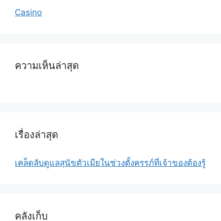
Casino
ความเห็นล่าสุด
เรื่องล่าสุด
เคล็ดลับดูแลสุนัขตัวเมียในช่วงตั้งครรภ์ที่เจ้าของต้องรู้
คลังเก็บ